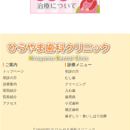
ご案内
診療メニュー
トップページ
初診の方
初診の方
むし歯
診療案内
クリーニング
医院紹介
入れ歯
院長紹介
歯周病
アクセス
小児歯科
矯正歯科
歯ぎしり・食いしばり治療
Copyright © ひらやま歯科クリニック.